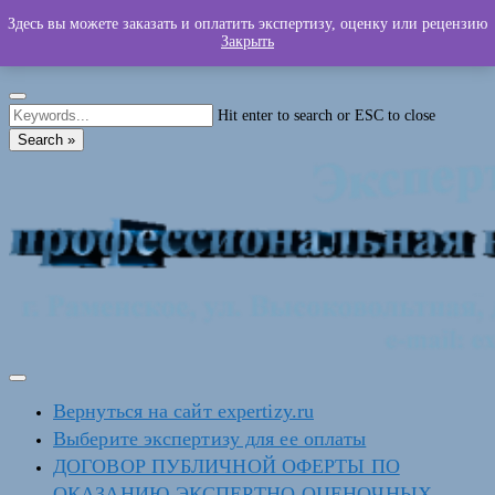
Skip
Здесь вы можете заказать и оплатить экспертизу, оценку или рецензию
140104 Московская обл., г. Раменское, ул. Высоковольтная, д.22
(495)
to
Закрыть
722-83-63
exp@expertizy.ru
content
Hit enter to search or ESC to close
Search »
Вернуться на сайт expertizy.ru
Выберите экспертизу для ее оплаты
ДОГОВОР ПУБЛИЧНОЙ ОФЕРТЫ ПО
ОКАЗАНИЮ ЭКСПЕРТНО-ОЦЕНОЧНЫХ