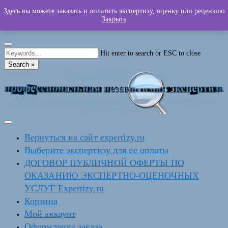
Skip
Здесь вы можете заказать и оплатить экспертизу, оценку или рецензию
140104 Московская обл., г. Раменское, ул. Высоковольтная, д.22
(495)
to
Закрыть
722-83-63
exp@expertizy.ru
content
Hit enter to search or ESC to close
Search »
Вернуться на сайт expertizy.ru
Выберите экспертизу для ее оплаты
ДОГОВОР ПУБЛИЧНОЙ ОФЕРТЫ ПО
ОКАЗАНИЮ ЭКСПЕРТНО-ОЦЕНОЧНЫХ
УСЛУГ Expertizy.ru
Корзина
Мой аккаунт
Оформление заказа